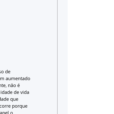
so de 
tem aumentado 
te, não é 
dade de vida 
dade que 
corre porque 
apel o 