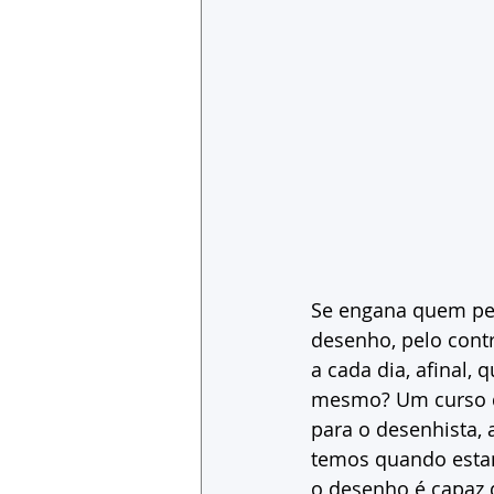
Se engana quem pen
desenho, pelo cont
a cada dia, afinal,
mesmo? Um curso d
para o desenhista,
temos quando estam
o desenho é capaz d